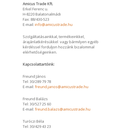
Amicus Trade Kft.
Erkel Ferenc u.
H-8220 Balatonalmádi
Fax: 88/430-523
E-mail:
info@amicustrade.hu
Szolgáltatásainkkal, termékeinkkel,
árajánlatkérésükkel vagy bármilyen egyéb
kérdéssel forduljon hozzánk bizalommal
elérhetőségeinken.
Kapcsolattartóink:
Freund János
Tel: 30/289 79 78
E-mail:
freund.janos@amicustrade.hu
Freund Balázs
Tel: 30/527 25 60
E-mail:
freund.balazs@amicustrade.hu
Turóczi Béla
Tel: 30/429 43 23